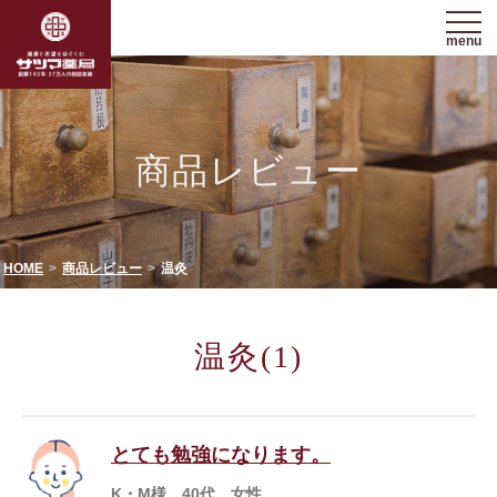
menu
商品レビュー
HOME
商品レビュー
温灸
温灸(1)
とても勉強になります。
K・M様 40代 女性