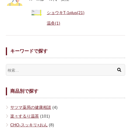
ショウキT-1plus(21)
温灸(1)
キーワードで探す
商品別で探す
サツマ薬局の健康相談
(4)
楽々するり温茶
(101)
CHO-スッキリ+おん
(8)