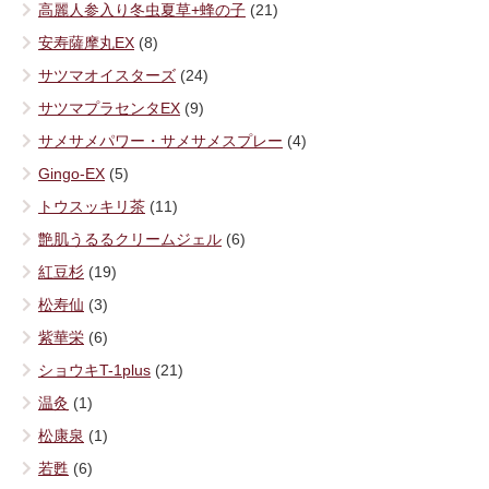
高麗人参入り冬虫夏草+蜂の子
(21)
安寿薩摩丸EX
(8)
サツマオイスターズ
(24)
サツマプラセンタEX
(9)
サメサメパワー・サメサメスプレー
(4)
Gingo-EX
(5)
トウスッキリ茶
(11)
艶肌うるるクリームジェル
(6)
紅豆杉
(19)
松寿仙
(3)
紫華栄
(6)
ショウキT-1plus
(21)
温灸
(1)
松康泉
(1)
若甦
(6)