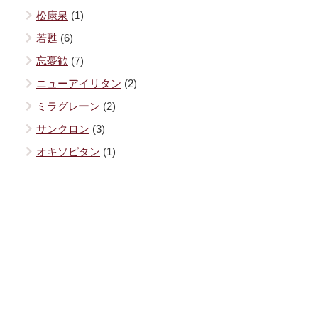
松康泉
(1)
若甦
(6)
忘憂歓
(7)
ニューアイリタン
(2)
ミラグレーン
(2)
サンクロン
(3)
オキソピタン
(1)