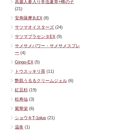
高麗人参入り冬虫夏草+蜂の子
(21)
安寿薩摩丸EX
(8)
サツマオイスターズ
(24)
サツマプラセンタEX
(9)
サメサメパワー・サメサメスプレ
ー
(4)
Gingo-EX
(5)
トウスッキリ茶
(11)
艶肌うるるクリームジェル
(6)
紅豆杉
(19)
松寿仙
(3)
紫華栄
(6)
ショウキT-1plus
(21)
温灸
(1)