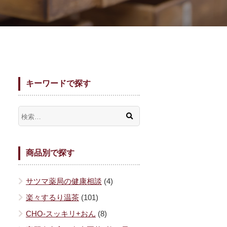
キーワードで探す
商品別で探す
サツマ薬局の健康相談
(4)
楽々するり温茶
(101)
CHO-スッキリ+おん
(8)