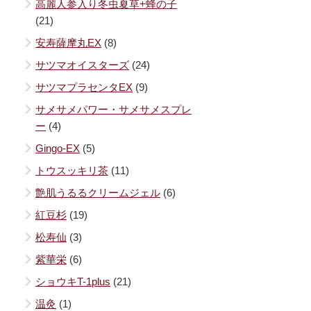
高麗人参入り冬虫夏草+蜂の子
(21)
安寿薩摩丸EX
(8)
サツマオイスターズ
(24)
サツマプラセンタEX
(9)
サメサメパワー・サメサメスプレ
ー
(4)
Gingo-EX
(5)
トウスッキリ茶
(11)
艶肌うるるクリームジェル
(6)
紅豆杉
(19)
松寿仙
(3)
紫華栄
(6)
ショウキT-1plus
(21)
温灸
(1)