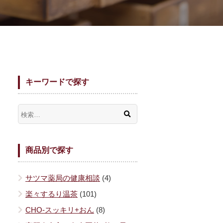
キーワードで探す
商品別で探す
サツマ薬局の健康相談
(4)
楽々するり温茶
(101)
CHO-スッキリ+おん
(8)