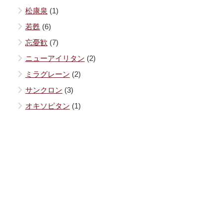
松康泉
(1)
若甦
(6)
忘憂歓
(7)
ニューアイリタン
(2)
ミラグレーン
(2)
サンクロン
(3)
オキソピタン
(1)