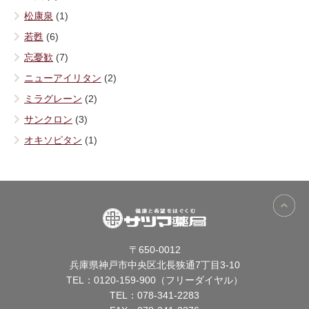
松康泉
(1)
若甦
(6)
忘憂歓
(7)
ニューアイリタン
(2)
ミラグレーン
(2)
サンクロン
(3)
オキソピタン
(1)
〒650-0012
兵庫県神戸市中央区北長狭通7丁目3-10
TEL：
0120-159-900（フリーダイヤル）
TEL：
078-341-2283