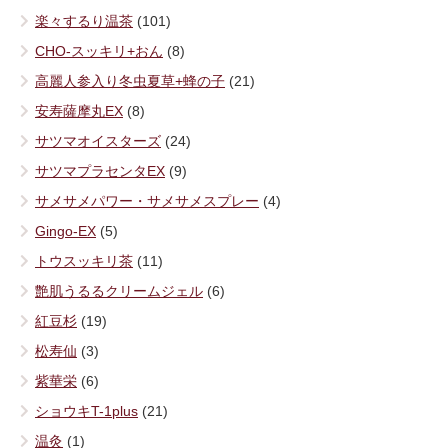
楽々するり温茶
(101)
CHO-スッキリ+おん
(8)
高麗人参入り冬虫夏草+蜂の子
(21)
安寿薩摩丸EX
(8)
サツマオイスターズ
(24)
サツマプラセンタEX
(9)
サメサメパワー・サメサメスプレー
(4)
Gingo-EX
(5)
トウスッキリ茶
(11)
艶肌うるるクリームジェル
(6)
紅豆杉
(19)
松寿仙
(3)
紫華栄
(6)
ショウキT-1plus
(21)
温灸
(1)