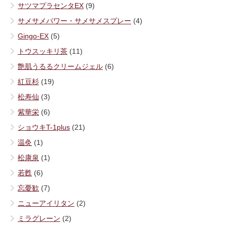
サツマプラセンタEX
(9)
サメサメパワー・サメサメスプレー
(4)
Gingo-EX
(5)
トウスッキリ茶
(11)
艶肌うるるクリームジェル
(6)
紅豆杉
(19)
松寿仙
(3)
紫華栄
(6)
ショウキT-1plus
(21)
温灸
(1)
松康泉
(1)
若甦
(6)
忘憂歓
(7)
ニューアイリタン
(2)
ミラグレーン
(2)