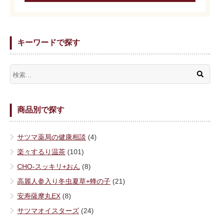
キーワードで探す
商品別で探す
サツマ薬局の健康相談
(4)
楽々するり温茶
(101)
CHO-スッキリ+おん
(8)
高麗人参入り冬虫夏草+蜂の子
(21)
安寿薩摩丸EX
(8)
サツマオイスターズ
(24)