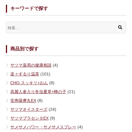
キーワードで探す
商品別で探す
サツマ薬局の健康相談
(4)
楽々するり温茶
(101)
CHO-スッキリ+おん
(8)
高麗人参入り冬虫夏草+蜂の子
(21)
安寿薩摩丸EX
(8)
サツマオイスターズ
(24)
サツマプラセンタEX
(9)
サメサメパワー・サメサメスプレー
(4)