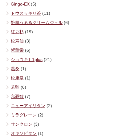
Gingo-EX
(5)
トウスッキリ茶
(11)
艶肌うるるクリームジェル
(6)
紅豆杉
(19)
松寿仙
(3)
紫華栄
(6)
ショウキT-1plus
(21)
温灸
(1)
松康泉
(1)
若甦
(6)
忘憂歓
(7)
ニューアイリタン
(2)
ミラグレーン
(2)
サンクロン
(3)
オキソピタン
(1)