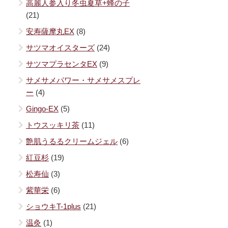
高麗人参入り冬虫夏草+蜂の子
(21)
安寿薩摩丸EX
(8)
サツマオイスターズ
(24)
サツマプラセンタEX
(9)
サメサメパワー・サメサメスプレ
ー
(4)
Gingo-EX
(5)
トウスッキリ茶
(11)
艶肌うるるクリームジェル
(6)
紅豆杉
(19)
松寿仙
(3)
紫華栄
(6)
ショウキT-1plus
(21)
温灸
(1)