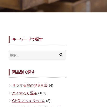
キーワードで探す
商品別で探す
サツマ薬局の健康相談
(4)
楽々するり温茶
(101)
CHO-スッキリ+おん
(8)