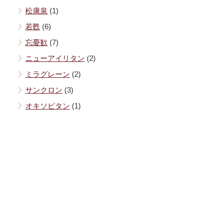
松康泉
(1)
若甦
(6)
忘憂歓
(7)
ニューアイリタン
(2)
ミラグレーン
(2)
サンクロン
(3)
オキソピタン
(1)