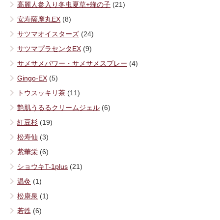
高麗人参入り冬虫夏草+蜂の子
(21)
安寿薩摩丸EX
(8)
サツマオイスターズ
(24)
サツマプラセンタEX
(9)
サメサメパワー・サメサメスプレー
(4)
Gingo-EX
(5)
トウスッキリ茶
(11)
艶肌うるるクリームジェル
(6)
紅豆杉
(19)
松寿仙
(3)
紫華栄
(6)
ショウキT-1plus
(21)
温灸
(1)
松康泉
(1)
若甦
(6)