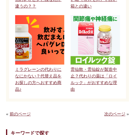
違うの？？
箱との違い
ミラグレーンの代わりに
雲仙散・雲仙錠が製造中
なにかない？代替え品を
止？代わりの薬は「ロイ
お探しの方へおすすめ商
ルック」がおすすめな理
品♪
由
«
前のページ
次のページ
»
キーワードで探す