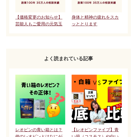
【価格変更のお知らせ】
身体と精神の疲れをスカ
芸能人もご愛用の元気玉
ッととります
よく読まれている記事
レオピンの青い箱とは？
【レオピンファイブ】青
他のレオピンとはなにが
い箱（コスモス）や白い