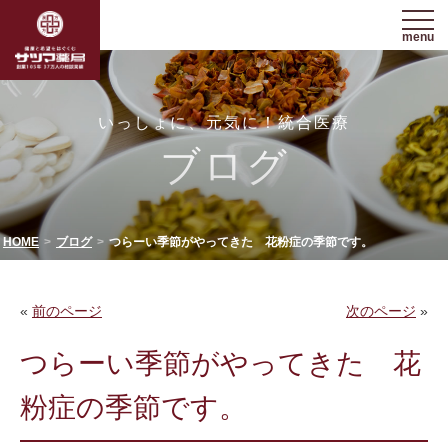
menu
いっしょに、元気に！統合医療
ブログ
HOME
ブログ
つらーい季節がやってきた 花粉症の季節です。
«
前のページ
次のページ
»
つらーい季節がやってきた 花
粉症の季節です。