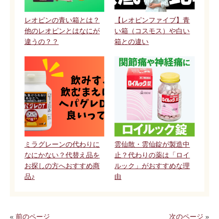
レオピンの青い箱とは？
【レオピンファイブ】青
他のレオピンとはなにが
い箱（コスモス）や白い
違うの？？
箱との違い
ミラグレーンの代わりに
雲仙散・雲仙錠が製造中
なにかない？代替え品を
止？代わりの薬は「ロイ
お探しの方へおすすめ商
ルック」がおすすめな理
品♪
由
«
前のページ
次のページ
»