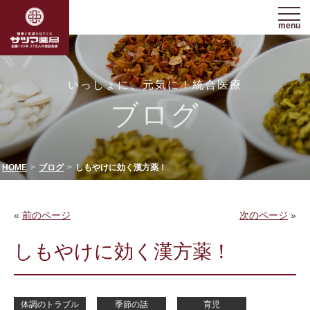
menu
いっしょに、元気に！統合医療
ブログ
HOME
ブログ
しもやけに効く漢方薬！
«
前のページ
次のページ
»
しもやけに効く漢方薬！
体調のトラブル
季節の話
育児