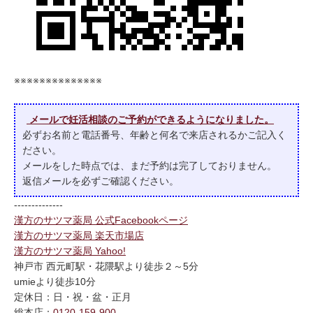
※※※※※※※※※※※※※※
メールで妊活相談のご予約ができるようになりました。
必ずお名前と電話番号、年齢と何名で来店されるかご記入く
ださい。
メールをした時点では、まだ予約は完了しておりません。
返信メールを必ずご確認ください。
--------------
漢方のサツマ薬局 公式Facebookページ
漢方のサツマ薬局 楽天市場店
漢方のサツマ薬局 Yahoo!
神戸市 西元町駅・花隈駅より徒歩２～5分
umieより徒歩10分
定休日：日・祝・盆・正月
総本店：
0120-159-900