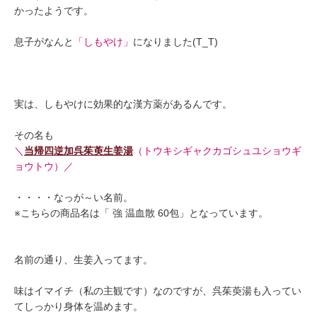
かったようです。
息子がなんと
「しもやけ」
になりました(T_T)
実は、しもやけに効果的な漢方薬があるんです。
その名も
＼
当帰四逆加呉茱萸生姜湯
（トウキシギャクカゴシュユショウギ
ョウトウ）／
・・・・なっが～い名前。
※こちらの商品名は「 強 温血散 60包」となっています。
名前の通り、生姜入ってます。
味はイマイチ（私の主観です）なのですが、呉茱萸湯も入ってい
てしっかり身体を温めます。