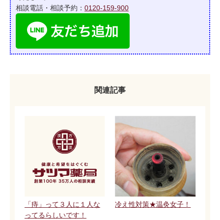
相談電話・相談予約：
0120-159-900
関連記事
「痔」って３人に１人な
冷え性対策★温灸女子！
ってるらしいです！