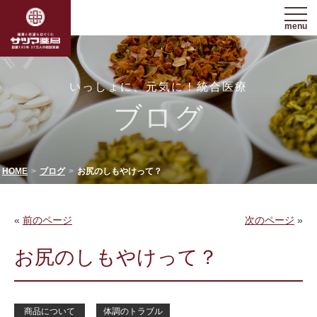
menu
いっしょに、元気に！統合医療
ブログ
HOME
ブログ
お尻のしもやけって？
«
前のページ
次のページ
»
お尻のしもやけって？
商品について
体調のトラブル