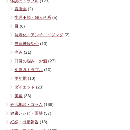
体調のトラブル
(123)
胃腸薬
(2)
生理不順・婦人科系
(5)
目
(6)
抗老化・アンチエイジング
(2)
自律神経や心
(13)
痛み
(21)
肝臓の悩み・お酒
(27)
免疫系トラブル
(10)
更年期
(10)
ダイエット
(29)
美容
(36)
妊活相談・コラム
(168)
健康レシピ・薬膳
(57)
妊娠・出産報告
(18)