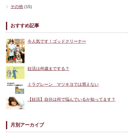
その他
(15)
おすすめ記事
今人気です！ゴッドクリーナー
妊活は何歳までする？
ミラグレーン マツキヨでは買えない
【妊活】自分は何で悩んでいるか知ってます？
月別アーカイブ