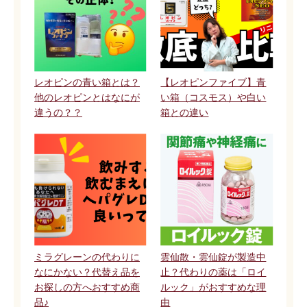
レオピンの青い箱とは？
【レオピンファイブ】青
他のレオピンとはなにが
い箱（コスモス）や白い
違うの？？
箱との違い
ミラグレーンの代わりに
雲仙散・雲仙錠が製造中
なにかない？代替え品を
止？代わりの薬は「ロイ
お探しの方へおすすめ商
ルック」がおすすめな理
品♪
由