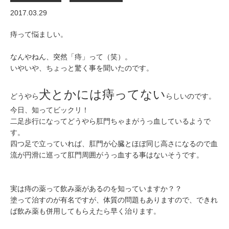
2017.03.29
痔って悩ましい。
なんやねん、突然「痔」って（笑）。
いやいや、ちょっと驚く事を聞いたのです。
犬とかには痔ってない
どうやら
らしいのです。
今日、知ってビックリ！
二足歩行になってどうやら肛門ちゃまがうっ血しているようで
す。
四つ足で立っていれば、肛門が心臓とほぼ同じ高さになるので血
流が円滑に巡って肛門周囲がうっ血する事はないそうです。
実は痔の薬って飲み薬があるのを知っていますか？？
塗って治すのが有名ですが、体質の問題もありますので、できれ
ば飲み薬も併用してもらえたら早く治ります。