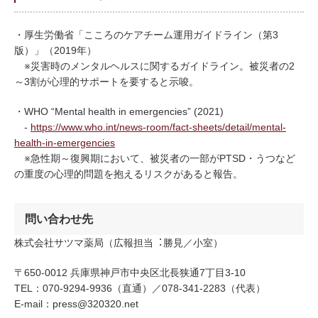
・厚生労働省「こころのケアチーム運用ガイドライン（第3
版）」（2019年）
※災害時のメンタルヘルスに関するガイドライン。被災者の2
～3割が心理的サポートを要すると示唆。
・WHO “Mental health in emergencies” (2021)
-
https://www.who.int/news-room/fact-sheets/detail/mental-
health-in-emergencies
※急性期～復興期において、被災者の一部がPTSD・うつなど
の重度の心理的問題を抱えるリスクがあると報告。
問い合わせ先
株式会社サツマ薬局（広報担当︓勝見／小室）
〒650-0012 兵庫県神戸市中央区北長狭通7丁目3-10
TEL：070-9294-9936（直通）／078-341-2283（代表）
E-mail：press@320320.net