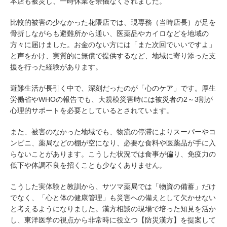
本店も被災し、一時休業を余儀なくされました。
比較的被害の少なかった花隈店では、現専務（当時店長）が足を
骨折しながらも避難所から通い、医薬品やカイロなどを地域の
方々に届けました。お金のない方には「また次回でいいですよ」
と声をかけ、実質的に無償で提供するなど、地域に寄り添った支
援を行った経験があります。
避難生活が長引く中で、深刻だったのが「心のケア」です。厚生
労働省やWHOの報告でも、大規模災害時には被災者の2～3割が
心理的サポートを必要としているとされています。
また、被害のなかった地域でも、物流の停滞によりスーパーやコ
ンビニ、薬局などの棚が空になり、必要な食料や医薬品が手に入
らないことがあります。こうした状況では食事が偏り、免疫力の
低下や体調不良を招くことも少なくありません。
こうした実体験と教訓から、サツマ薬局では「物資の備蓄」だけ
でなく、「心と体の健康管理」も災害への備えとして欠かせない
と考えるようになりました。漢方相談の現場で培った知見を活か
し、東洋医学の視点から非常時に役立つ【防災漢方】を提案して