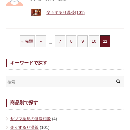
楽々するり温茶(101)
« 先頭
«
7
8
9
10
11
...
キーワードで探す
商品別で探す
サツマ薬局の健康相談
(4)
楽々するり温茶
(101)