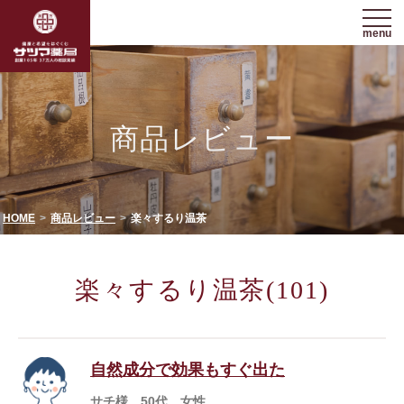
menu
商品レビュー
HOME
商品レビュー
楽々するり温茶
楽々するり温茶(101)
自然成分で効果もすぐ出た
サチ様 50代 女性