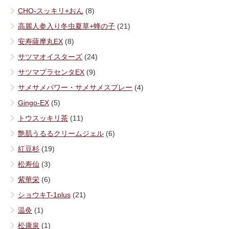
CHO-スッキリ+おん
(8)
高麗人参入り冬虫夏草+蜂の子
(21)
安寿薩摩丸EX
(8)
サツマオイスターズ
(24)
サツマプラセンタEX
(9)
サメサメパワー・サメサメスプレー
(4)
Gingo-EX
(5)
トウスッキリ茶
(11)
艶肌うるるクリームジェル
(6)
紅豆杉
(19)
松寿仙
(3)
紫華栄
(6)
ショウキT-1plus
(21)
温灸
(1)
松康泉
(1)