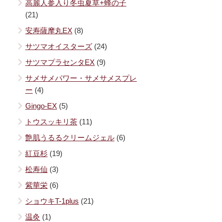
高麗人参入り冬虫夏草+蜂の子
(21)
安寿薩摩丸EX
(8)
サツマオイスターズ
(24)
サツマプラセンタEX
(9)
サメサメパワー・サメサメスプレ
ー
(4)
Gingo-EX
(5)
トウスッキリ茶
(11)
艶肌うるるクリームジェル
(6)
紅豆杉
(19)
松寿仙
(3)
紫華栄
(6)
ショウキT-1plus
(21)
温灸
(1)