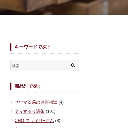
キーワードで探す
商品別で探す
サツマ薬局の健康相談
(4)
楽々するり温茶
(101)
CHO-スッキリ+おん
(8)