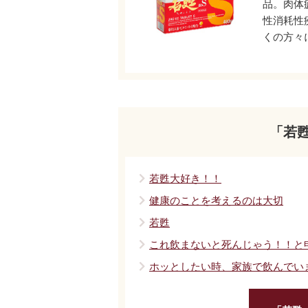
品。肉体
性消耗性
くの方々
「若
若甦大好き！！
健康のことを考えるのは大切
若甦
これ飲まないと死んじゃう！！と
ホッとしたい時、家族で飲んでい