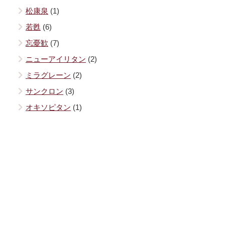
松康泉
(1)
若甦
(6)
忘憂歓
(7)
ニューアイリタン
(2)
ミラグレーン
(2)
サンクロン
(3)
オキソピタン
(1)