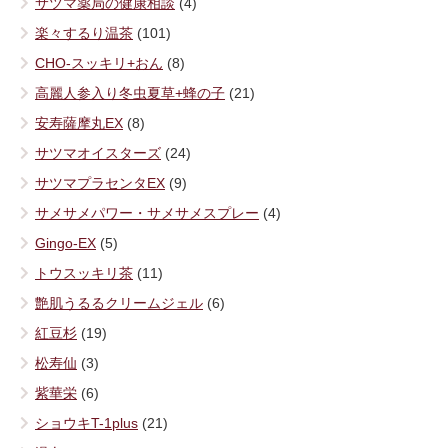
サツマ薬局の健康相談
(4)
楽々するり温茶
(101)
CHO-スッキリ+おん
(8)
高麗人参入り冬虫夏草+蜂の子
(21)
安寿薩摩丸EX
(8)
サツマオイスターズ
(24)
サツマプラセンタEX
(9)
サメサメパワー・サメサメスプレー
(4)
Gingo-EX
(5)
トウスッキリ茶
(11)
艶肌うるるクリームジェル
(6)
紅豆杉
(19)
松寿仙
(3)
紫華栄
(6)
ショウキT-1plus
(21)