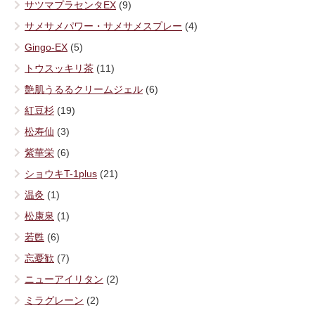
サツマプラセンタEX
(9)
サメサメパワー・サメサメスプレー
(4)
Gingo-EX
(5)
トウスッキリ茶
(11)
艶肌うるるクリームジェル
(6)
紅豆杉
(19)
松寿仙
(3)
紫華栄
(6)
ショウキT-1plus
(21)
温灸
(1)
松康泉
(1)
若甦
(6)
忘憂歓
(7)
ニューアイリタン
(2)
ミラグレーン
(2)