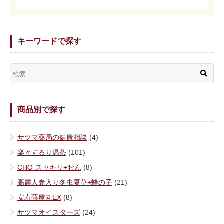
キーワードで探す
商品別で探す
サツマ薬局の健康相談
(4)
楽々するり温茶
(101)
CHO-スッキリ+おん
(8)
高麗人参入り冬虫夏草+蜂の子
(21)
安寿薩摩丸EX
(8)
サツマオイスターズ
(24)