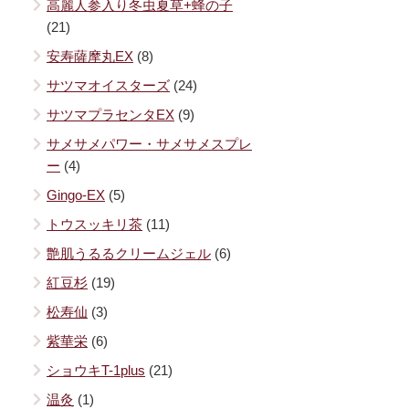
高麗人参入り冬虫夏草+蜂の子
(21)
安寿薩摩丸EX
(8)
サツマオイスターズ
(24)
サツマプラセンタEX
(9)
サメサメパワー・サメサメスプレ
ー
(4)
Gingo-EX
(5)
トウスッキリ茶
(11)
艶肌うるるクリームジェル
(6)
紅豆杉
(19)
松寿仙
(3)
紫華栄
(6)
ショウキT-1plus
(21)
温灸
(1)