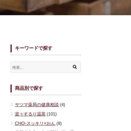
キーワードで探す
商品別で探す
サツマ薬局の健康相談
(4)
楽々するり温茶
(101)
CHO-スッキリ+おん
(8)