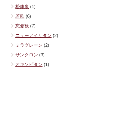
松康泉
(1)
若甦
(6)
忘憂歓
(7)
ニューアイリタン
(2)
ミラグレーン
(2)
サンクロン
(3)
オキソピタン
(1)