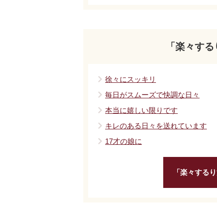
「楽々する
徐々にスッキリ
毎日がスムーズで快調な日々
本当に嬉しい限りです
キレのある日々を送れています
17才の娘に
「楽々するり