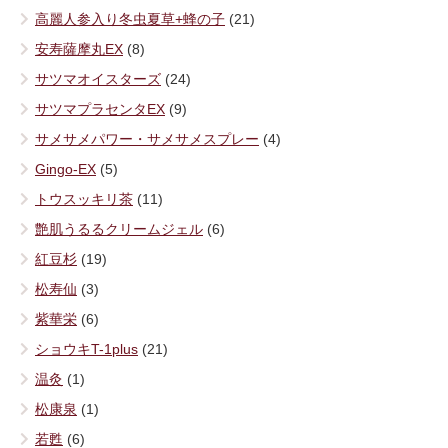
高麗人参入り冬虫夏草+蜂の子
(21)
安寿薩摩丸EX
(8)
サツマオイスターズ
(24)
サツマプラセンタEX
(9)
サメサメパワー・サメサメスプレー
(4)
Gingo-EX
(5)
トウスッキリ茶
(11)
艶肌うるるクリームジェル
(6)
紅豆杉
(19)
松寿仙
(3)
紫華栄
(6)
ショウキT-1plus
(21)
温灸
(1)
松康泉
(1)
若甦
(6)