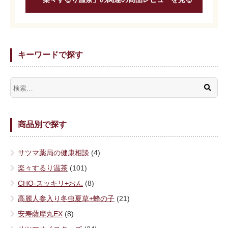
キーワードで探す
商品別で探す
サツマ薬局の健康相談
(4)
楽々するり温茶
(101)
CHO-スッキリ+おん
(8)
高麗人参入り冬虫夏草+蜂の子
(21)
安寿薩摩丸EX
(8)