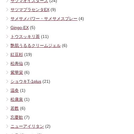
サツマオイスターズ
(24)
サツマプラセンタEX
(9)
サメサメパワー・サメサメスプレー
(4)
Gingo-EX
(5)
トウスッキリ茶
(11)
艶肌うるるクリームジェル
(6)
紅豆杉
(19)
松寿仙
(3)
紫華栄
(6)
ショウキT-1plus
(21)
温灸
(1)
松康泉
(1)
若甦
(6)
忘憂歓
(7)
ニューアイリタン
(2)