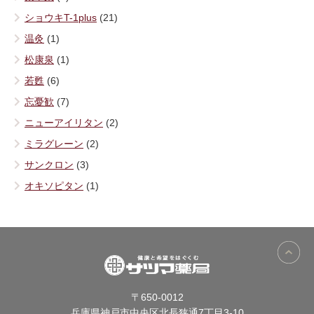
ショウキT-1plus
(21)
温灸
(1)
松康泉
(1)
若甦
(6)
忘憂歓
(7)
ニューアイリタン
(2)
ミラグレーン
(2)
サンクロン
(3)
オキソピタン
(1)
〒650-0012
兵庫県神戸市中央区北長狭通7丁目3-10