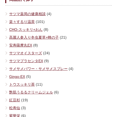
サツマ薬局の健康相談
(4)
楽々するり温茶
(101)
CHO-スッキリ+おん
(8)
高麗人参入り冬虫夏草+蜂の子
(21)
安寿薩摩丸EX
(8)
サツマオイスターズ
(24)
サツマプラセンタEX
(9)
サメサメパワー・サメサメスプレー
(4)
Gingo-EX
(5)
トウスッキリ茶
(11)
艶肌うるるクリームジェル
(6)
紅豆杉
(19)
松寿仙
(3)
紫華栄
(6)