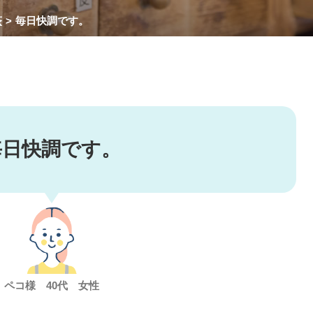
茶
毎日快調です。
毎日快調です。
ペコ様 40代 女性