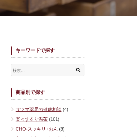
キーワードで探す
商品別で探す
サツマ薬局の健康相談
(4)
楽々するり温茶
(101)
CHO-スッキリ+おん
(8)