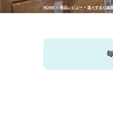
HOME
商品レビュー
楽々するり温