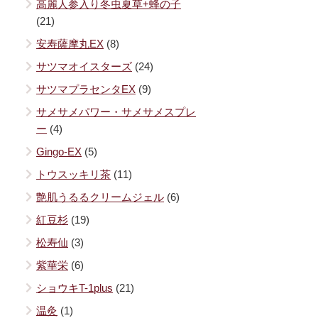
高麗人参入り冬虫夏草+蜂の子
(21)
安寿薩摩丸EX
(8)
サツマオイスターズ
(24)
サツマプラセンタEX
(9)
サメサメパワー・サメサメスプレ
ー
(4)
Gingo-EX
(5)
トウスッキリ茶
(11)
艶肌うるるクリームジェル
(6)
紅豆杉
(19)
松寿仙
(3)
紫華栄
(6)
ショウキT-1plus
(21)
温灸
(1)