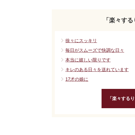
「楽々する
徐々にスッキリ
毎日がスムーズで快調な日々
本当に嬉しい限りです
キレのある日々を送れています
17才の娘に
「楽々するり