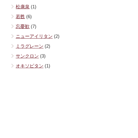
松康泉
(1)
若甦
(6)
忘憂歓
(7)
ニューアイリタン
(2)
ミラグレーン
(2)
サンクロン
(3)
オキソピタン
(1)