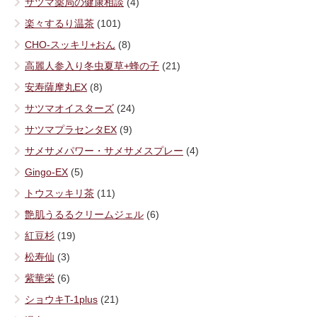
サツマ薬局の健康相談
(4)
楽々するり温茶
(101)
CHO-スッキリ+おん
(8)
高麗人参入り冬虫夏草+蜂の子
(21)
安寿薩摩丸EX
(8)
サツマオイスターズ
(24)
サツマプラセンタEX
(9)
サメサメパワー・サメサメスプレー
(4)
Gingo-EX
(5)
トウスッキリ茶
(11)
艶肌うるるクリームジェル
(6)
紅豆杉
(19)
松寿仙
(3)
紫華栄
(6)
ショウキT-1plus
(21)