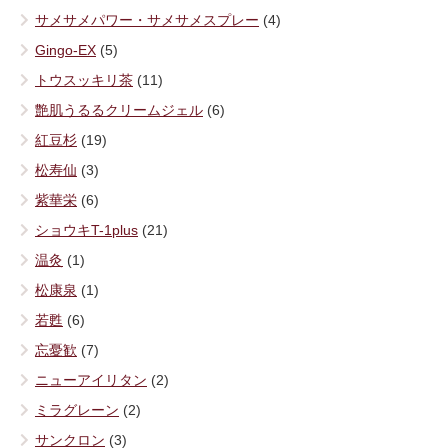
サメサメパワー・サメサメスプレー
(4)
Gingo-EX
(5)
トウスッキリ茶
(11)
艶肌うるるクリームジェル
(6)
紅豆杉
(19)
松寿仙
(3)
紫華栄
(6)
ショウキT-1plus
(21)
温灸
(1)
松康泉
(1)
若甦
(6)
忘憂歓
(7)
ニューアイリタン
(2)
ミラグレーン
(2)
サンクロン
(3)