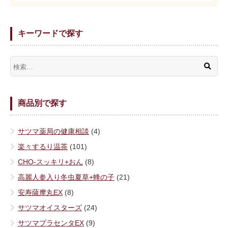
キーワードで探す
商品別で探す
サツマ薬局の健康相談
(4)
楽々するり温茶
(101)
CHO-スッキリ+おん
(8)
高麗人参入り冬虫夏草+蜂の子
(21)
安寿薩摩丸EX
(8)
サツマオイスターズ
(24)
サツマプラセンタEX
(9)