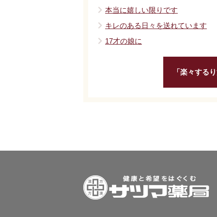
本当に嬉しい限りです
キレのある日々を送れています
17才の娘に
「楽々するり