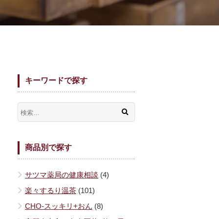
キーワードで探す
商品別で探す
サツマ薬局の健康相談
(4)
楽々するり温茶
(101)
CHO-スッキリ+おん
(8)