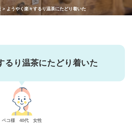
茶
ようやく楽々するり温茶にたどり着いた
するり温茶にたどり着いた
ペコ様 40代 女性