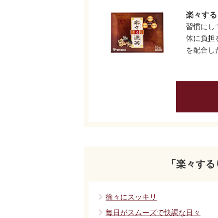
楽々する
習慣にし
体に負担
を配合し
「楽々する
徐々にスッキリ
毎日がスムーズで快調な日々