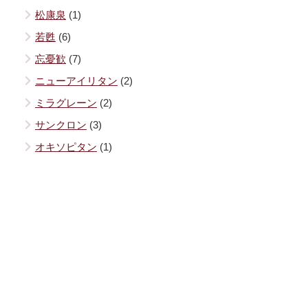
松康泉
(1)
若甦
(6)
忘憂歓
(7)
ニューアイリタン
(2)
ミラグレーン
(2)
サンクロン
(3)
オキソピタン
(1)