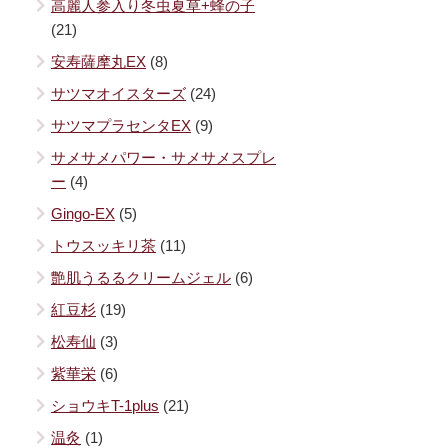
高麗人参入り冬虫夏草+蜂の子
(21)
安寿薩摩丸EX
(8)
サツマオイスターズ
(24)
サツマプラセンタEX
(9)
サメサメパワー・サメサメスプレ
ー
(4)
Gingo-EX
(5)
トウスッキリ茶
(11)
艶肌うるるクリームジェル
(6)
紅豆杉
(19)
松寿仙
(3)
紫華栄
(6)
ショウキT-1plus
(21)
温灸
(1)