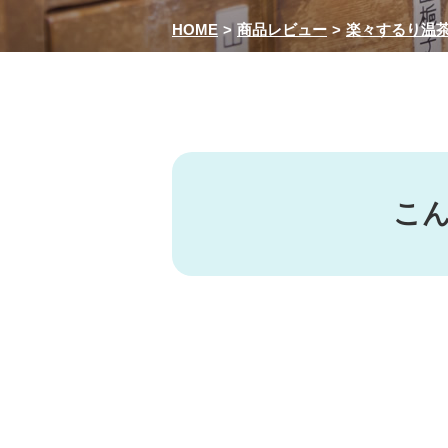
HOME
商品レビュー
楽々するり温
こ