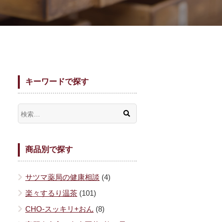
キーワードで探す
商品別で探す
サツマ薬局の健康相談
(4)
楽々するり温茶
(101)
CHO-スッキリ+おん
(8)