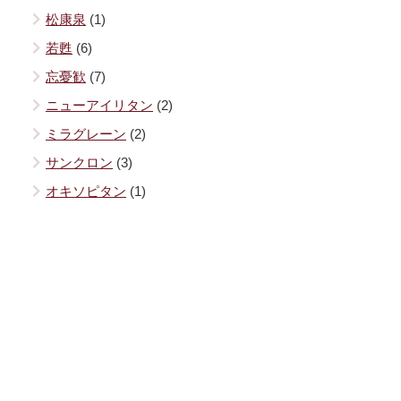
松康泉
(1)
若甦
(6)
忘憂歓
(7)
ニューアイリタン
(2)
ミラグレーン
(2)
サンクロン
(3)
オキソピタン
(1)