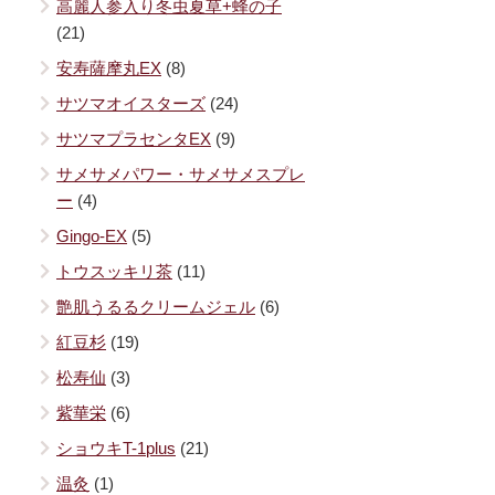
高麗人参入り冬虫夏草+蜂の子
(21)
安寿薩摩丸EX
(8)
サツマオイスターズ
(24)
サツマプラセンタEX
(9)
サメサメパワー・サメサメスプレ
ー
(4)
Gingo-EX
(5)
トウスッキリ茶
(11)
艶肌うるるクリームジェル
(6)
紅豆杉
(19)
松寿仙
(3)
紫華栄
(6)
ショウキT-1plus
(21)
温灸
(1)