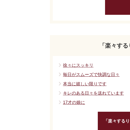
「楽々する
徐々にスッキリ
毎日がスムーズで快調な日々
本当に嬉しい限りです
キレのある日々を送れています
17才の娘に
「楽々するり