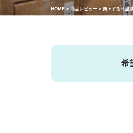
HOME
商品レビュー
楽々するり温
希