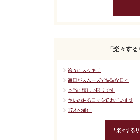
「楽々する
徐々にスッキリ
毎日がスムーズで快調な日々
本当に嬉しい限りです
キレのある日々を送れています
17才の娘に
「楽々するり