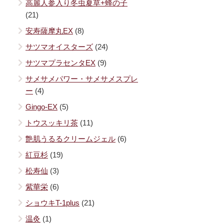
高麗人参入り冬虫夏草+蜂の子
(21)
安寿薩摩丸EX
(8)
サツマオイスターズ
(24)
サツマプラセンタEX
(9)
サメサメパワー・サメサメスプレ
ー
(4)
Gingo-EX
(5)
トウスッキリ茶
(11)
艶肌うるるクリームジェル
(6)
紅豆杉
(19)
松寿仙
(3)
紫華栄
(6)
ショウキT-1plus
(21)
温灸
(1)