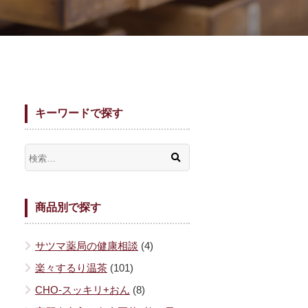
キーワードで探す
商品別で探す
サツマ薬局の健康相談
(4)
楽々するり温茶
(101)
CHO-スッキリ+おん
(8)