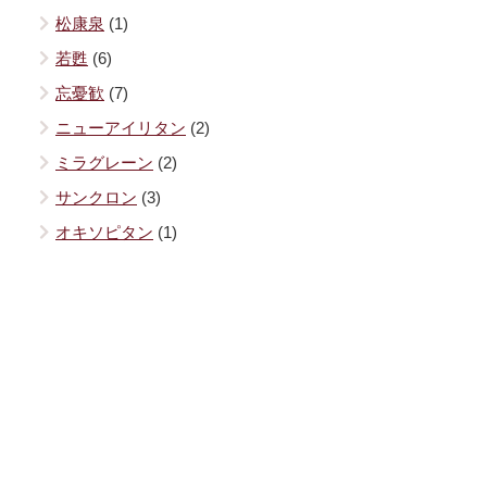
松康泉
(1)
若甦
(6)
忘憂歓
(7)
ニューアイリタン
(2)
ミラグレーン
(2)
サンクロン
(3)
オキソピタン
(1)