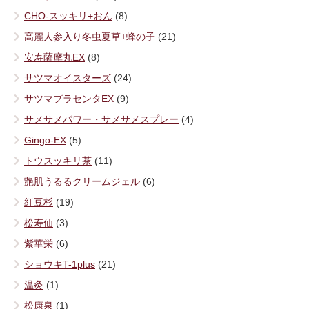
CHO-スッキリ+おん
(8)
高麗人参入り冬虫夏草+蜂の子
(21)
安寿薩摩丸EX
(8)
サツマオイスターズ
(24)
サツマプラセンタEX
(9)
サメサメパワー・サメサメスプレー
(4)
Gingo-EX
(5)
トウスッキリ茶
(11)
艶肌うるるクリームジェル
(6)
紅豆杉
(19)
松寿仙
(3)
紫華栄
(6)
ショウキT-1plus
(21)
温灸
(1)
松康泉
(1)