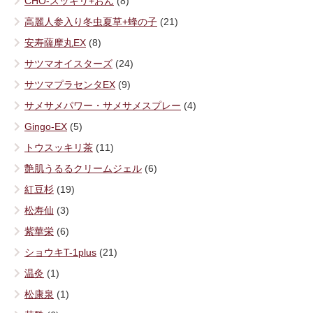
CHO-スッキリ+おん
(8)
高麗人参入り冬虫夏草+蜂の子
(21)
安寿薩摩丸EX
(8)
サツマオイスターズ
(24)
サツマプラセンタEX
(9)
サメサメパワー・サメサメスプレー
(4)
Gingo-EX
(5)
トウスッキリ茶
(11)
艶肌うるるクリームジェル
(6)
紅豆杉
(19)
松寿仙
(3)
紫華栄
(6)
ショウキT-1plus
(21)
温灸
(1)
松康泉
(1)