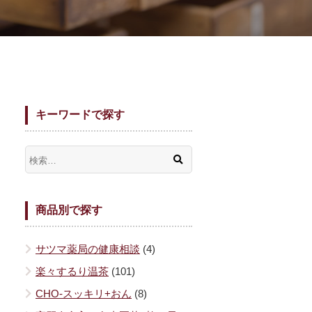
キーワードで探す
商品別で探す
サツマ薬局の健康相談
(4)
楽々するり温茶
(101)
CHO-スッキリ+おん
(8)