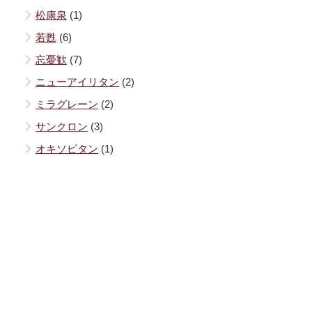
松康泉
(1)
若甦
(6)
忘憂歓
(7)
ニューアイリタン
(2)
ミラグレーン
(2)
サンクロン
(3)
オキソピタン
(1)