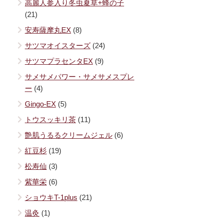
高麗人参入り冬虫夏草+蜂の子
(21)
安寿薩摩丸EX
(8)
サツマオイスターズ
(24)
サツマプラセンタEX
(9)
サメサメパワー・サメサメスプレ
ー
(4)
Gingo-EX
(5)
トウスッキリ茶
(11)
艶肌うるるクリームジェル
(6)
紅豆杉
(19)
松寿仙
(3)
紫華栄
(6)
ショウキT-1plus
(21)
温灸
(1)