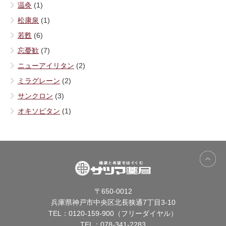
温灸
(1)
松康泉
(1)
若甦
(6)
忘憂歓
(7)
ニューアイリタン
(2)
ミラグレーン
(2)
サンクロン
(3)
オキソピタン
(1)
〒650-0012
兵庫県神戸市中央区北長狭通7丁目3-10
TEL：
0120-159-900（フリーダイヤル）
TEL：
078-341-2283