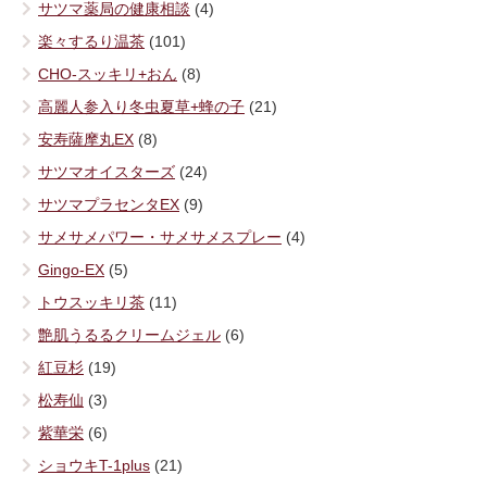
サツマ薬局の健康相談
(4)
楽々するり温茶
(101)
CHO-スッキリ+おん
(8)
高麗人参入り冬虫夏草+蜂の子
(21)
安寿薩摩丸EX
(8)
サツマオイスターズ
(24)
サツマプラセンタEX
(9)
サメサメパワー・サメサメスプレー
(4)
Gingo-EX
(5)
トウスッキリ茶
(11)
艶肌うるるクリームジェル
(6)
紅豆杉
(19)
松寿仙
(3)
紫華栄
(6)
ショウキT-1plus
(21)