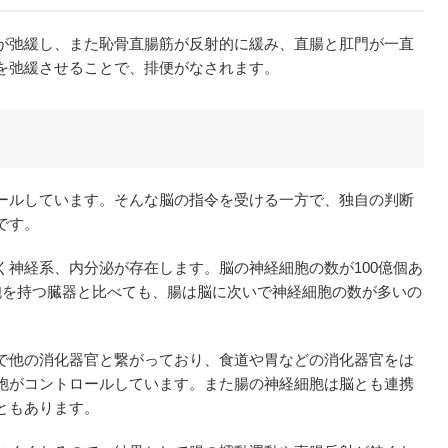
が弛緩し、また恥骨直腸筋が反射的に緩み、直腸と肛門が一直
を弛緩させることで、排便がなされます。
ールしています。そんな脳の指令を受ける一方で、独自の判断
です。
く神経系、内分泌が存在します。脳の神経細胞の数が100億個あ
胞を持つ臓器と比べても、腸は脳に次いで神経細胞の数が多いの
で他の消化器官と繋がっており、食道や胃などの消化器官をは
胞がコントロールしています。また腸の神経細胞は脳とも連携
ともあります。