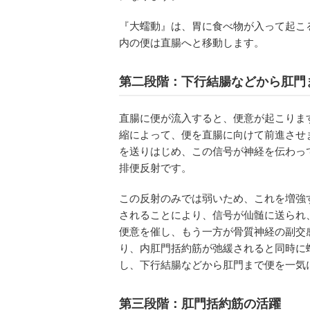
『大蠕動』は、胃に食べ物が入って起こ
内の便は直腸へと移動します。
第二段階：下行結腸などから肛門
直腸に便が流入すると、便意が起こりま
縮によって、便を直腸に向けて前進させ
を送りはじめ、この信号が神経を伝わっ
排便反射です。
この反射のみでは弱いため、これを増強
されることにより、信号が仙髄に送られ
便意を催し、もう一方が骨質神経の副交
り、内肛門括約筋が弛緩されると同時に
し、下行結腸などから肛門まで便を一気
第三段階：肛門括約筋の活躍