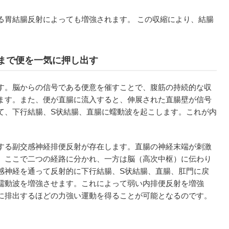
る胃結腸反射によっても増強されます。 この収縮により、結腸
まで便を一気に押し出す
す。脳からの信号である便意を催すことで、腹筋の持続的な収
ます。また、便が直腸に流入すると、伸展された直腸壁が信号
て、下行結腸、S状結腸、直腸に蠕動波を起こします。これが内
する副交感神経排便反射が存在します。直腸の神経末端が刺激
、ここで二つの経路に分かれ、一方は脳（高次中枢）に伝わり
感神経を通って反射的に下行結腸、S状結腸、直腸、肛門に戻
蠕動波を増強させます。これによって弱い内排便反射を増強
に排出するほどの力強い運動を得ることが可能となるのです。