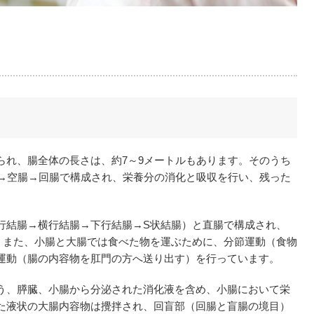
られ、腸全体の長さは、約7～9メートルもあります。そのうち
腸→空腸→回腸で構成され、栄養分の消化と吸収を行い、残った
行結腸→横行結腸→下行結腸→S状結腸）と直腸で構成され、
ます。また、小腸と大腸では食べた物を運ぶために、分節運動（食物
運動（腸の内容物を肛門の方へ送り出す）を行っています。
う、膵臓、小腸から分泌された消化液を含め、小腸において栄
た液状の大腸内容物は攪拌され、回盲部（回腸と盲腸の境目）