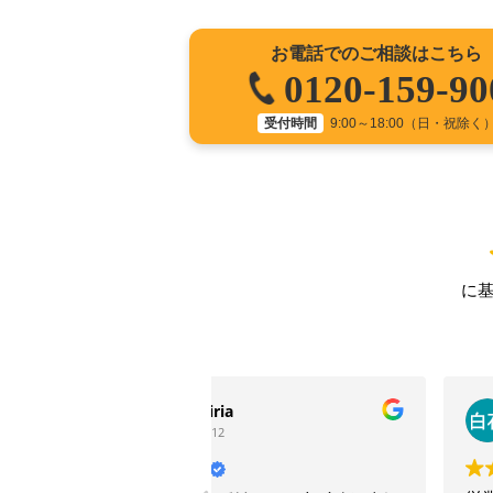
お電話でのご相談はこちら
0120-159-90
受付時間
9:00～18:00（日・祝除く
に
ia
白石紀代子
2
2025-10-16