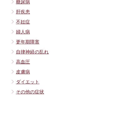
糖尿病
肝疾患
不妊症
婦人病
更年期障害
自律神経の乱れ
高血圧
皮膚病
ダイエット
その他の症状