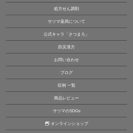
処方せん調剤
サツマ薬局について
公式キャラ「さつまろ」
防災漢方
お問い合わせ
ブログ
症例 一覧
商品レビュー
サツマのSDGs
オンラインショップ