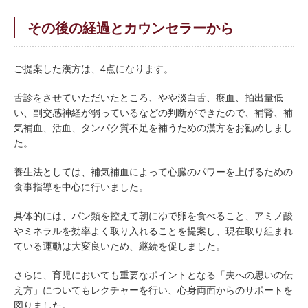
その後の経過とカウンセラーから
ご提案した漢方は、4点になります。
舌診をさせていただいたところ、やや淡白舌、瘀血、拍出量低
い、副交感神経が弱っているなどの判断ができたので、補腎、補
気補血、活血、タンパク質不足を補うための漢方をお勧めしまし
た。
養生法としては、補気補血によって心臓のパワーを上げるための
食事指導を中心に行いました。
具体的には、パン類を控えて朝にゆで卵を食べること、アミノ酸
やミネラルを効率よく取り入れることを提案し、現在取り組まれ
ている運動は大変良いため、継続を促しました。
さらに、育児においても重要なポイントとなる「夫への思いの伝
え方」についてもレクチャーを行い、心身両面からのサポートを
図りました。