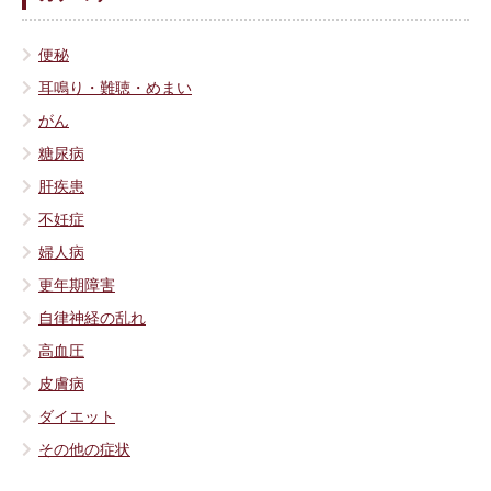
便秘
耳鳴り・難聴・めまい
がん
糖尿病
肝疾患
不妊症
婦人病
更年期障害
自律神経の乱れ
高血圧
皮膚病
ダイエット
その他の症状