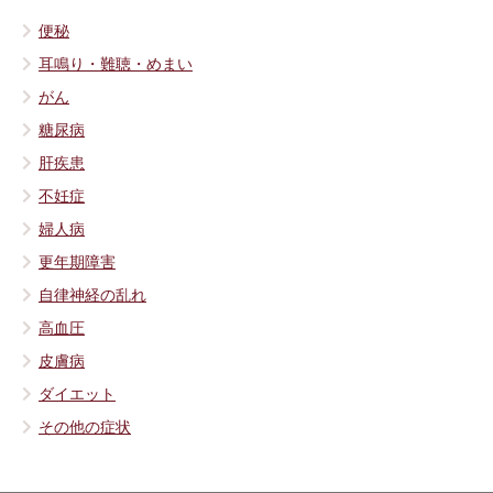
便秘
耳鳴り・難聴・めまい
がん
糖尿病
肝疾患
不妊症
婦人病
更年期障害
自律神経の乱れ
高血圧
皮膚病
ダイエット
その他の症状