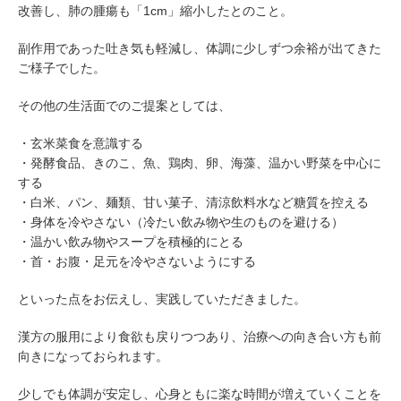
改善し、肺の腫瘍も「1cm」縮小したとのこと。
副作用であった吐き気も軽減し、体調に少しずつ余裕が出てきた
ご様子でした。
その他の生活面でのご提案としては、
・玄米菜食を意識する
・発酵食品、きのこ、魚、鶏肉、卵、海藻、温かい野菜を中心に
する
・白米、パン、麺類、甘い菓子、清涼飲料水など糖質を控える
・身体を冷やさない（冷たい飲み物や生のものを避ける）
・温かい飲み物やスープを積極的にとる
・首・お腹・足元を冷やさないようにする
といった点をお伝えし、実践していただきました。
漢方の服用により食欲も戻りつつあり、治療への向き合い方も前
向きになっておられます。
少しでも体調が安定し、心身ともに楽な時間が増えていくことを