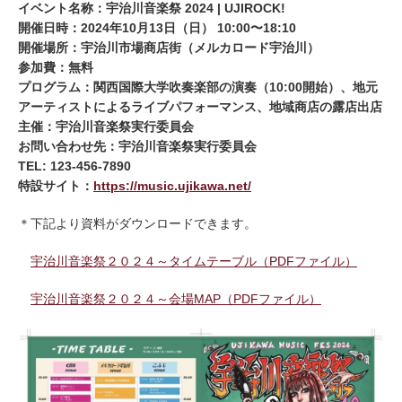
イベント名称：宇治川音楽祭
2024 | UJIROCK!
開催日時：
2024
年
10
月
13
日（日）
10:00
〜
18:10
開催場所：宇治川市場商店街（メルカロード宇治川）
参加費：無料
プログラム：関西国際大学吹奏楽部の演奏（
10:00
開始）、地元
アーティストによるライブパフォーマンス、地域商店の露店出店
主催：宇治川音楽祭実行委員会
お問い合わせ先：宇治川音楽祭実行委員会
TEL: 123-456-7890
特設サイト：
https://music.ujikawa.net/
＊下記より資料がダウンロードできます。
宇治川音楽祭２０２４～タイムテーブル（PDFファイル）
宇治川音楽祭２０２４～会場MAP（PDFファイル）