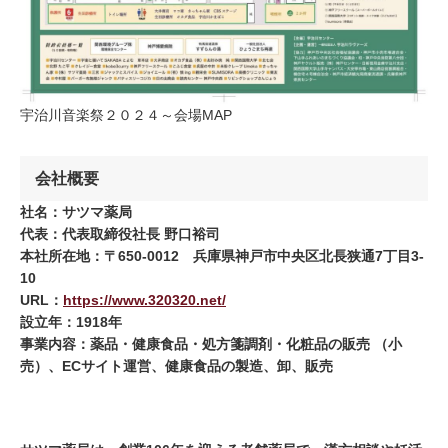
宇治川音楽祭２０２４～会場MAP
会社概要
社名：サツマ薬局
代表：代表取締役社長
野口裕司
本社所在地：〒
650-0012
兵庫県神戸市中央区北長狭通
7
丁目
3-
10
URL
：
https://www.320320.net/
設立年：
1918
年
事業内容：薬品・健康食品・処方箋調剤・化粧品の販売
（小
売）、
EC
サイト運営、健康食品の製造、卸、販売