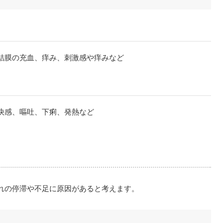
結膜の充血、痒み、刺激感や痒みなど
快感、嘔吐、下痢、発熱など
れの停滞や不足に原因があると考えます。