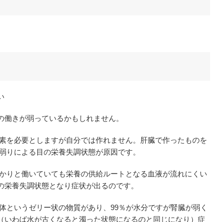
い
の働きが弱っているかもしれません。
養素を必要としますが自分では作れません。肝臓で作ったものを
の弱りによる目の栄養失調状態が原因です。
っかりと働いていても栄養の供給ルートとなる血液が流れにくい
の栄養失調状態となり症状が出るのです。
体というゼリー状の物質があり、99％が水分ですが腎臓が弱く
（いわば水が古くなると濁った状態になるのと同じになり）症