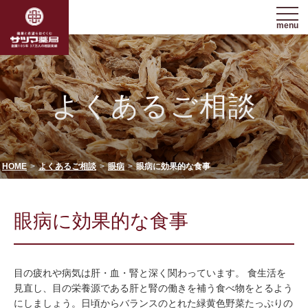
menu
よくあるご相談
HOME
よくあるご相談
眼病
眼病に効果的な食事
眼病に効果的な食事
目の疲れや病気は肝・血・腎と深く関わっています。 食生活を
見直し、目の栄養源である肝と腎の働きを補う食べ物をとるよう
にしましょう。日頃からバランスのとれた緑黄色野菜たっぷりの