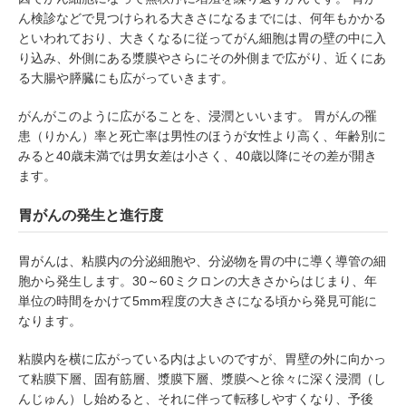
ん検診などで見つけられる大きさになるまでには、何年もかかる
といわれており、大きくなるに従ってがん細胞は胃の壁の中に入
り込み、外側にある漿膜やさらにその外側まで広がり、近くにあ
る大腸や膵臓にも広がっていきます。
がんがこのように広がることを、浸潤といいます。 胃がんの罹
患（りかん）率と死亡率は男性のほうが女性より高く、年齢別に
みると40歳未満では男女差は小さく、40歳以降にその差が開き
ます。
胃がんの発生と進行度
胃がんは、粘膜内の分泌細胞や、分泌物を胃の中に導く導管の細
胞から発生します。30～60ミクロンの大きさからはじまり、年
単位の時間をかけて5mm程度の大きさになる頃から発見可能に
なります。
粘膜内を横に広がっている内はよいのですが、胃壁の外に向かっ
て粘膜下層、固有筋層、漿膜下層、漿膜へと徐々に深く浸潤（し
んじゅん）し始めると、それに伴って転移しやすくなり、予後