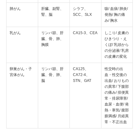
肺がん
肝臓、副腎、
シラフ、
咳/ 血痰/ 肺炎/
腎、脳
SCC、SLX
発熱/ 胸の痛
み/ 胸水
乳がん
リンパ節、肝
CA15-3、CEA
しこり/ 皮膚の
臓、骨、肺、
ひきつり・え
胸膜
くぼ/ 乳頭から
の分泌液/ 乳房
の皮膚の変化
卵巣がん・子
リンパ節、肝
CA125、
性交時の出
宮体がん
臓、骨、肺、
CA72-4、
血・性交後の
脳
STN、GAT
出血/ おりもの
の異常/ 下腹部
の痛み/ 排便異
常・排尿障害/
血尿・血便/ 発
熱・寒気/ 腹部
膨満感/ 月経異
常・不正出血