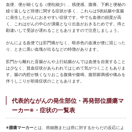
血便、便が細くなる（便柱細少）、残便感、腹痛、下痢と便秘の
繰り返しなど排便に関する症状が多く、これらはS状結腸や直腸
に発生したがんにおきやすい症状です。中でも血便の頻度が高
く、これはがんの中心が潰瘍となり出血がおきるためです。痔と
勘違いして受診が遅れることもありますので注意しましょう。
がんによる血便では肛門痛がなく、暗赤色の血液が便に混じった
り、ときに黒い血塊が出るなどの特徴があります。
肛門から離れた盲腸がんや上行結腸がんでは血便を自覚すること
は少なく、貧血症状があらわれてはじめて気がつくこともありま
す。腸の内腔が狭くなりおこる腹痛や腹鳴、腹部膨満感や痛みを
伴うしこりが初発症状のこともあります。
代表的ながんの発生部位・再発部位腫瘍マ
ーカー※・症状の一覧表
※腫瘍マーカー
とは、癌細胞または癌に対するからだの反応によ