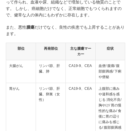
って作られ、血液や尿、組織などで増加している物質のことで
す。 しかし、癌細胞だけでなく、正常細胞でもつくられますの
で、健常な人の体内にもわずかに存在します。
また、悪性
腫瘍
だけでなく、良性の疾患でも上昇することがあり
ます。
部位
再発部位
主な腫瘍マー
症状
カー
大腸がん
リンパ節、肝
CA19-9、CEA
血便/ 腹痛/ 腹
臓、肺
部膨満感/ 下痢
や便秘
胃がん
リンパ節、肝
CA19-9、CEA
上腹部に痛み
臓、卵巣（女
や違和感を感
性）
じる 消化不良/
胸やけ/ 胃の慢
性的な痛み/ 食
後に胃の辺り
に痛みを感じ
る/ 腹部膨満感