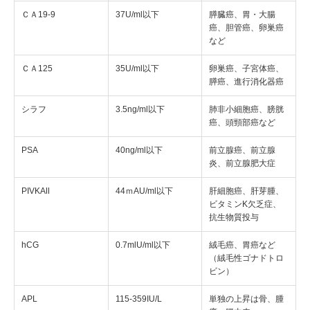
ＣＡ19-9
37U/ml以下
膵臓癌、胃・大腸
癌、胆管癌、卵巣癌
など
ＣＡ125
35U/ml以下
卵巣癌、子宮体癌、
膵癌、進行消化器癌
シラフ
3.5ng/ml以下
肺非小細胞癌、膀胱
癌、頭頸部癌など
PSA
40ng/ml以下
前立腺癌、前立腺
炎、前立腺肥大症
PIVKAⅡ
44ｍAU/ml以下
肝細胞癌、肝芽腫、
ビタミンK欠乏症、
抗生物質投与
hCG
0.7mlU/ml以下
絨毛癌、胃癌など
（絨毛性ゴナドトロ
ビン）
APL
115-359IU/L
単独の上昇は骨、腫