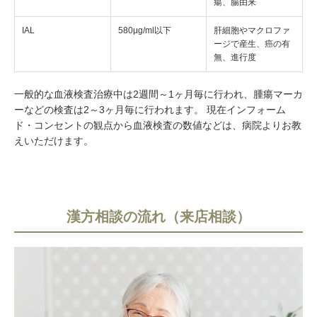
瘍、腸由来
IAL
580μg/ml以下
肝細胞やマクロファ
ージで産生、癌の有
無、進行度
一般的な血液検査治療中は2週間～1ヶ月毎に行われ、腫瘍マーカ
ーなどの検査は2～3ヶ月毎に行われます。 現在インフォーム
ド・コンセントの観点から血液検査の数値などは、病院よりお教
えいただけます。
漢方相談の流れ（来店相談）