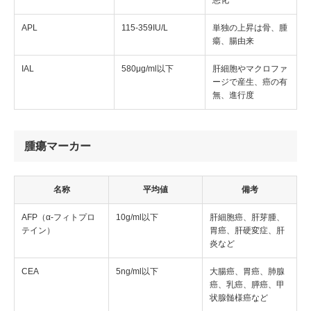
悪化
APL
115-359IU/L
単独の上昇は骨、腫
瘍、腸由来
IAL
580μg/ml以下
肝細胞やマクロファ
ージで産生、癌の有
無、進行度
腫瘍マーカー
名称
平均値
備考
AFP（α-フィトプロ
10g/ml以下
肝細胞癌、肝芽腫、
テイン）
胃癌、肝硬変症、肝
炎など
CEA
5ng/ml以下
大腸癌、胃癌、肺腺
癌、乳癌、膵癌、甲
状腺髄様癌など