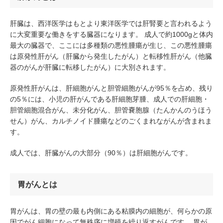
肝臓は、西洋医学はもとより東洋医学では肝腎要と言われるよう
に大変重要な働きをする臓器になります。 成人で約1000gと体内
最大の臓器で、ここには多種類の悪性腫瘍が生じ、この悪性腫瘍
は原発性肝がん（肝臓から発生したがん）と転移性肝がん（他臓
器のがんが肝臓に転移したがん）に大別されます。
原発性肝がんは、肝細胞がんと胆管細胞がんが95％を占め、残り
の5％には、小児の肝がんである肝細胞芽腫、成人での肝細胞・
胆管細胞混合がん、未分化がん、胆管嚢胞腺（たんかんのうほう
せん）がん、カルチノイド腫瘍などのごくまれながんが含まれま
す。
成人では、肝臓がんの大部分（90％）は肝細胞がんです。
胃がんとは
胃がんは、胃の壁の最も内側にある粘膜内の細胞が、何らかの原
因でがん細胞になって無秩序に増殖を繰り返すがんです。 胃が