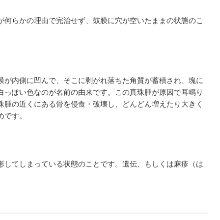
が何らかの理由で完治せず、鼓膜に穴が空いたままの状態のこ
膜が内側に凹んで、そこに剥がれ落ちた角質が蓄積され、塊に
白っぽい色なのが名前の由来です。この真珠腫が原因で耳鳴り
珠腫の近くにある骨を侵食・破壊し、どんどん増えたり大きく
めです。
形してしまっている状態のことです。遺伝、もしくは麻疹（は
。