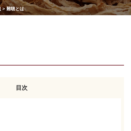
聴
難聴とは
目次