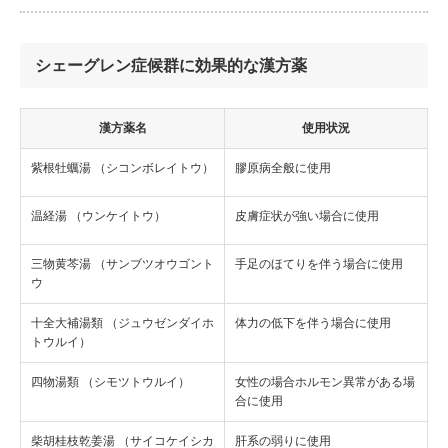
シェーグレン症候群に効果的な漢方薬
漢方薬名
使用状況
紫根牡蠣湯 （シコンボレイトウ）
膠原病全般に使用
温経湯 （ウンケイトウ）
皮膚症状が強い場合に使用
三物黄芩湯 （サンブツオウゴント
手足のほてりを伴う場合に使用
ウ
十全大補湯類 （ジュウゼンダイホ
体力の低下を伴う場合に使用
トウルイ）
四物湯類 （シモツトウルイ）
女性の場合ホルモン異常がある場
合に使用
柴胡桂枝乾姜湯 （サイコケイシカ
肝系の弱りに使用