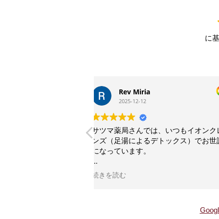
に
ia
白石紀代子
2
2025-10-16
では、いつもイオンクレ
従業員のみなさんが優しくて、丁
るデトックス）でお世話
で、色々ご相談させていただいて
。
いつもありがとうございます
より少し上までお湯につ
だけなのに、足裏からど
て、３０分後にはヘドロ
には、毎回驚かされま
Goo