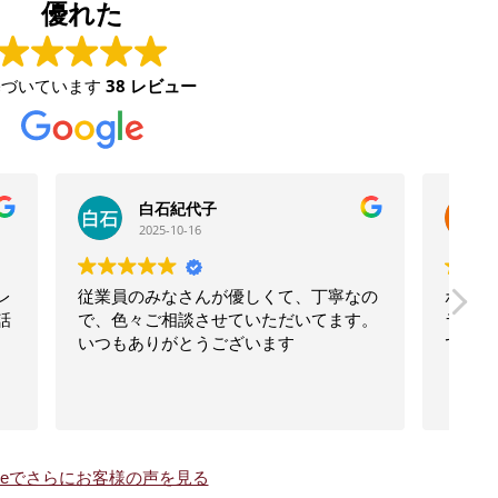
優れた
基づいています
38 レビュー
hiro aku
2025-09-30
寧なの
ポン酢のプレゼントいただきました。ミ
ゴ
ます。
ラグレーンも定価で購入できて良かった
な
です。ありがとうございました。
ス
り
gleでさらにお客様の声を見る