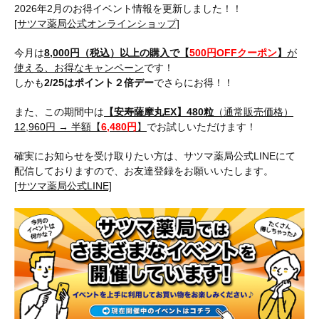
2026年2月のお得イベント情報を更新しました！！
[サツマ薬局公式オンラインショップ]
今月は
8,000円（税込）以上の購入で【
500円OFFクーポン
】
が
使える、お得なキャンペーン
です！
しかも
2/25はポイント２倍デー
でさらにお得！！
また、この期間中は
【安寿薩摩丸EX】480粒
（通常販売価格）
12,960円 → 半額【
6,480円
】
でお試しいただけます！
確実にお知らせを受け取りたい方は、サツマ薬局公式LINEにて
配信しておりますので、お友達登録をお願いいたします。
[サツマ薬局公式LINE]