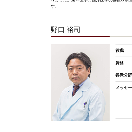
りました。東洋医学と西洋医学の接点を研
す。
野口 裕司
役職
資格
得意分野
メッセー