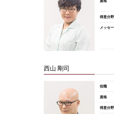
資格
得意分野
メッセー
西山 剛司
役職
資格
得意分野