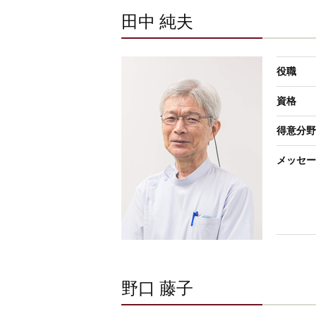
田中 純夫
役職
資格
得意分野
メッセー
野口 藤子