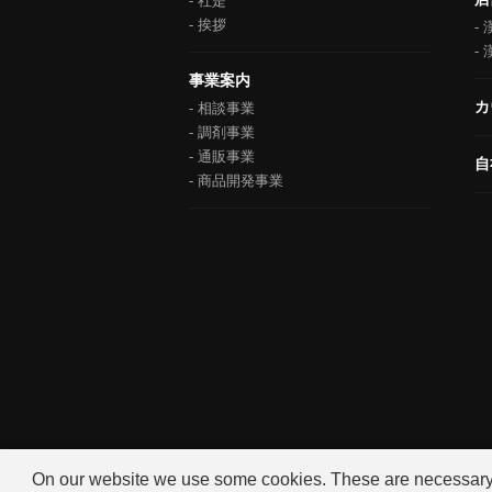
社是
挨拶
事業案内
カ
相談事業
調剤事業
通販事業
自
商品開発事業
On our website we use some cookies. These are necessary fo