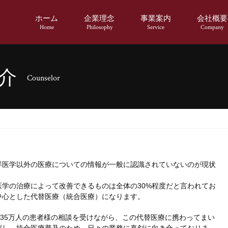
ホーム
企業理念
事業案内
会社概要
Home
Philosophy
Service
Company
介
Counselor
洋医学以外の医療についての情報が一般に認識されていないのが現状
学の治療によって改善できるものは全体の30%程度だと言われてお
中心とした代替医療（統合医療）になります。
べ35万人の患者様の相談を受けながら、この代替医療に携わってまい