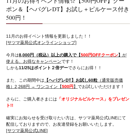
11月のお得イベント情報☆【500円OFF】クー
ポン＆【ヘパグレDT】お試し＋ピルケース付き
500円！
11月のお得イベント情報を更新しました！！
[サツマ薬局公式オンラインショップ]
今月は
8,000円（税込）以上の購入で【
500円OFFクーポン
】
が
使える、お得なキャンペーン
です！
しかも
11/25はポイント２倍デー
でさらにお得！！
また、この期間中は
【ヘパグレDT】お試し60粒
（通常販売価
格）2,268円 → ワンコイン【
500円
】
でお試しいただけます！
さらに、ご購入者さまには
「オリジナルピルケース」をプレゼン
ト!!
確実にお知らせを受け取りたい方は、サツマ薬局公式LINEにて
配信しておりますので、お友達登録をお願いいたします。
[サツマ薬局公式LINE]